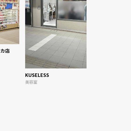
チカ店
ほけん百花 
保険サービス
KUSELESS
美容室