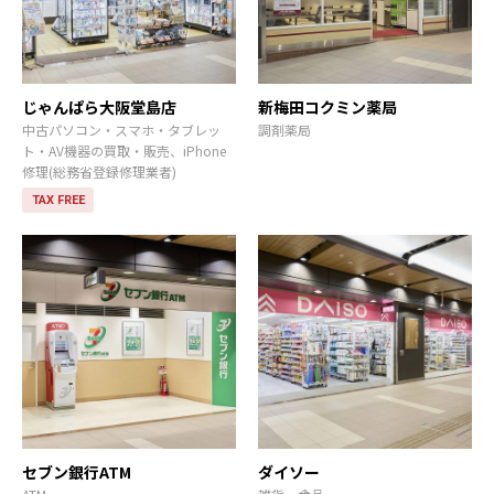
じゃんぱら大阪堂島店
新梅田コクミン薬局
中古パソコン・スマホ・タブレッ
調剤薬局
ト・AV機器の買取・販売、iPhone
修理(総務省登録修理業者)
TAX FREE
セブン銀行ATM
ダイソー