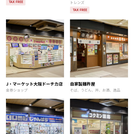
トレンズ
TAX FREE
TAX FREE
J・マーケット大阪ドーチカ店
自家製麺杵屋
金券ショップ
そば、うどん、丼、お酒、逸品