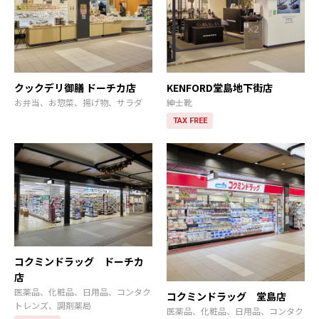
クックデリ御膳 ドーチカ店
KENFORD堂島地下街店
お弁当、お惣菜、揚げ物、サラダ
紳士靴
TAX FREE
コクミンドラッグ ドーチカ
店
医薬品、化粧品、日用品、コンタク
コクミンドラッグ 堂島店
トレンズ、調剤薬局
医薬品、化粧品、日用品、コンタク