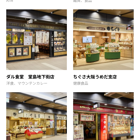
ATM
雑貨、食品
ダル食堂 堂島地下街店
ちぐさ大阪うめだ支店
洋食、マウンテンカレー
健康食品