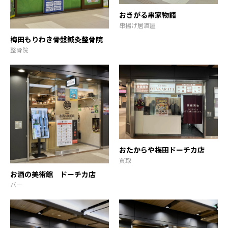
おきがる串家物語
串揚げ居酒屋
梅田もりわき骨盤鍼灸整骨院
整骨院
おたからや梅田ドーチカ店
買取
お酒の美術館 ドーチカ店
バー