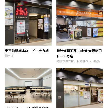
東京油組総本店 ドーチカ組
時計修理工房 白金堂 大阪梅田
油そば
ドーチカ店
時計修理受付、腕時計ベルト販売