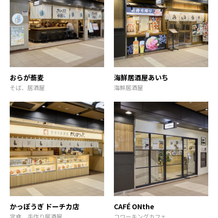
おらが蕎麦
海鮮居酒屋あいち
そば、居酒屋
海鮮居酒屋
かっぽうぎ ドーチカ店
CAFÉ ONthe
定食、手作り居酒屋
コワーキングカフェ