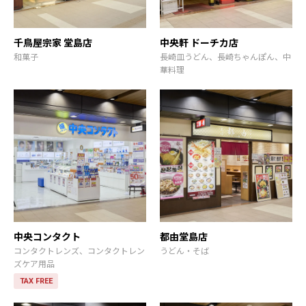
千鳥屋宗家 堂島店
中央軒 ドーチカ店
和菓子
長崎皿うどん、長崎ちゃんぽん、中
華料理
中央コンタクト
都由堂島店
コンタクトレンズ、コンタクトレン
うどん・そば
ズケア用品
TAX FREE