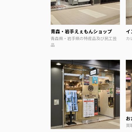
青森・岩手えぇもんショップ
イ
青森県・岩手県の特産品及び民工芸
カ
品
お
買