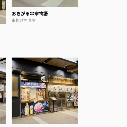
おきがる串家物語
串揚げ居酒屋