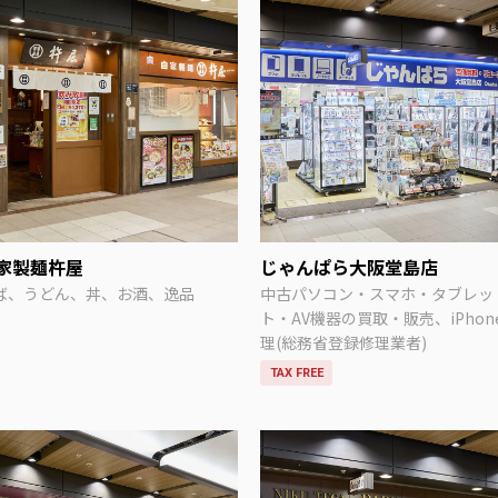
家製麺杵屋
じゃんぱら大阪堂島店
ば、うどん、丼、お酒、逸品
中古パソコン・スマホ・タブレッ
ト・AV機器の買取・販売、iPhon
理(総務省登録修理業者)
TAX FREE