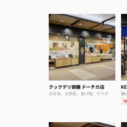
クックデリ御膳 ドーチカ店
K
お弁当、お惣菜、揚げ物、サラダ
紳
TA