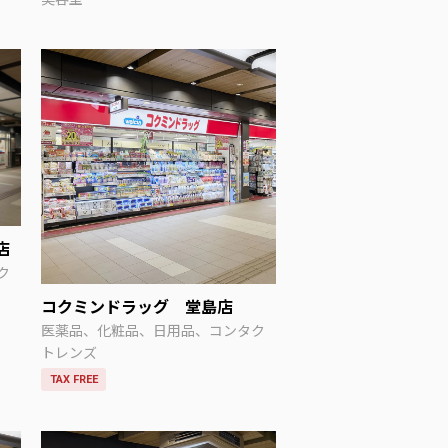
店
ク
コクミンドラッグ 堂島店
医薬品、化粧品、日用品、コンタク
トレンズ
TAX FREE