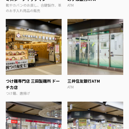
靴やカバンのお直し、合鍵製作、革
ATM
のお手入れ用品の販売
つけ麺専門店 三田製麺所 ドー
三井住友銀行ATM
チカ店
ATM
つけ麺、唐揚げ