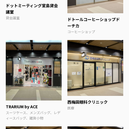
ドットミーティング堂島貸会
議室
貸会議室
ドトールコーヒーショップド
ーチカ
コーヒーショップ
西梅田眼科クリニック
TRARIUM by ACE
医療
スーツケース、メンズバッグ、レデ
ィースバッグ、雑貨小物