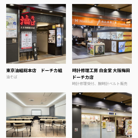
東京油組総本店 ドーチカ組
時計修理工房 白金堂 大阪梅田
油そば
ドーチカ店
時計修理受付、腕時計ベルト販売