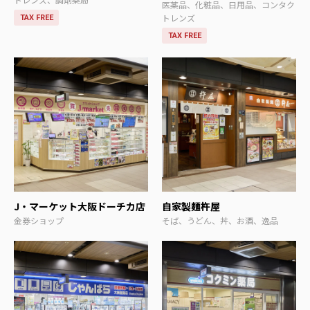
医薬品、化粧品、日用品、コンタク
トレンズ
TAX FREE
TAX FREE
J・マーケット大阪ドーチカ店
自家製麺杵屋
金券ショップ
そば、うどん、丼、お酒、逸品