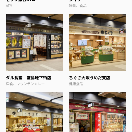
ATM
雑貨、食品
ダル食堂 堂島地下街店
ちぐさ大阪うめだ支店
洋食、マウンテンカレー
健康食品