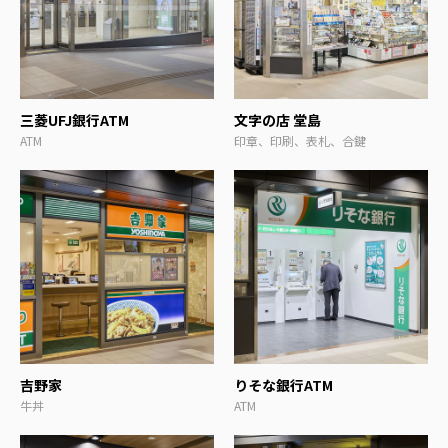
三菱UFJ銀行ATM
文字の店 堂島
ATM
印章、印刷、表札、合鍵
吉野家
りそな銀行ATM
牛丼
ATM