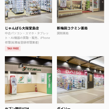
じゃんぱら大阪堂島店
新梅田コクミン薬局
中古パソコン・スマホ・タブレッ
調剤薬局
ト・AV機器の買取・販売、iPhone
修理(総務省登録修理業者)
TAX FREE
セブン銀行ATM
ダイソー