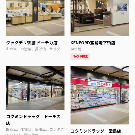
クックデリ御膳 ドーチカ店
KENFORD堂島地下街店
お弁当、お惣菜、揚げ物、サラダ
紳士靴
TAX FREE
コクミンドラッグ ドーチカ
店
医薬品、化粧品、日用品、コンタク
コクミンドラッグ 堂島店
トレンズ、調剤薬局