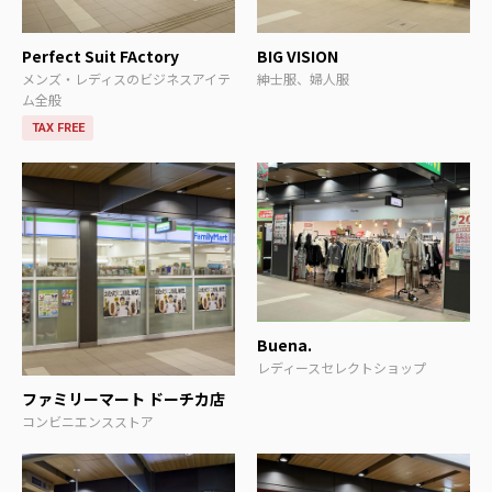
Perfect Suit FActory
BIG VISION
メンズ・レディスのビジネスアイテ
紳士服、婦人服
ム全般
TAX FREE
Buena.
レディースセレクトショップ
ファミリーマート ドーチカ店
コンビニエンスストア