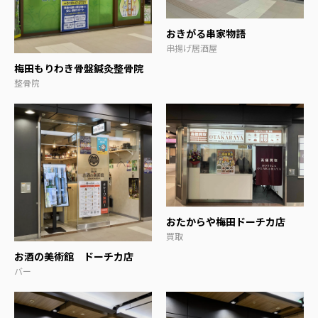
おきがる串家物語
串揚げ居酒屋
梅田もりわき骨盤鍼灸整骨院
整骨院
おたからや梅田ドーチカ店
買取
お酒の美術館 ドーチカ店
バー