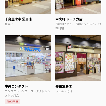
千鳥屋宗家 堂島店
中央軒 ドーチカ店
和菓子
長崎皿うどん、長崎ちゃんぽん、中
華料理
中央コンタクト
都由堂島店
コンタクトレンズ、コンタクトレン
うどん・そば
ズケア用品
TAX FREE