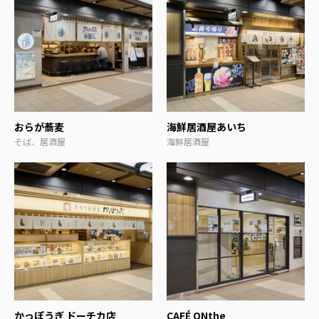
おらが蕎麦
海鮮居酒屋あいち
そば、居酒屋
海鮮居酒屋
かっぽうぎ ドーチカ店
CAFÉ ONthe