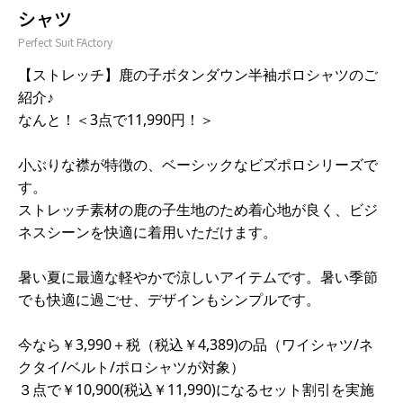
シャツ
Perfect Suit FActory
【ストレッチ】鹿の子ボタンダウン半袖ポロシャツのご
紹介♪
3
11,990
なんと！＜
点で
円！＞
小ぶりな襟が特徴の、ベーシックなビズポロシリーズで
す。
ストレッチ素材の鹿の子生地のため着心地が良く、ビジ
ネスシーンを快適に着用いただけます。
暑い夏に最適な軽やかで涼しいアイテムです。暑い季節
でも快適に過ごせ、デザインもシンプルです。
3,990
4,389)
/
今なら￥
＋税（税込￥
の品（ワイシャツ
ネ
/
/
クタイ
ベルト
ポロシャツが対象）
10,900(
11,990)
３点で￥
税込￥
になるセット割引を実施