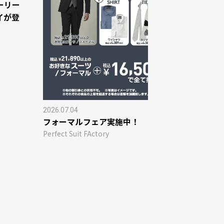
ーリー
イが登
2026.07.03
P.S.FA
サービス
Perfect Suit 
2026.07.04
フォーマルフェア実施中！
Perfect Suit FActory