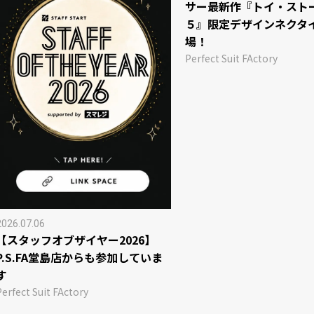
サー最新作『トイ・スト
５』限定デザインネクタ
場！
Perfect Suit FActory
2026.07.06
【スタッフオブザイヤー2026】
P.S.FA堂島店からも参加していま
す
Perfect Suit FActory