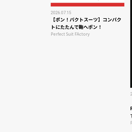
2026.07.15
【ポン！パクトスーツ】コンパク
トにたたんで鞄へポン！
Perfect Suit FActory
コラボ】シアサッカーセ
Actory